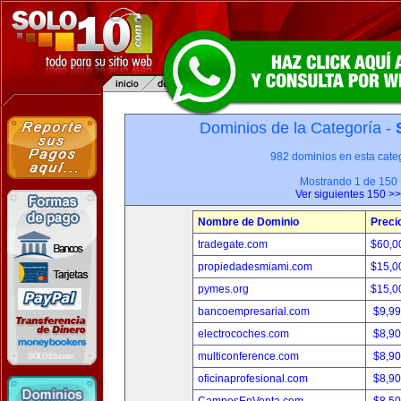
Dominios de la Categoría -
982 dominios en esta categ
Mostrando 1 de 150
Ver siguientes 150 >>
Nombre de Dominio
Preci
tradegate.com
$60,0
propiedadesmiami.com
$15,0
pymes.org
$15,0
bancoempresarial.com
$9,9
electrocoches.com
$8,9
multiconference.com
$8,9
oficinaprofesional.com
$8,9