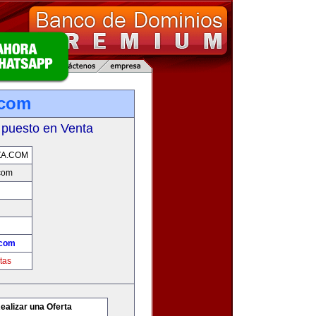
.com
 puesto en Venta
ZA.COM
com
.com
tas
ealizar una Oferta