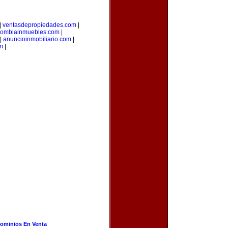
|
ventasdepropiedades.com
|
lombiainmuebles.com
|
|
anuncioinmobiliario.com
|
m
|
ominios En Venta