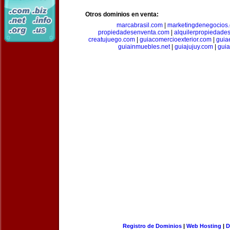
Otros dominios en venta:
marcabrasil.com
|
marketingdenegocios
propiedadesenventa.com
|
alquilerpropiedade
creatujuego.com
|
guiacomercioexterior.com
|
guiae
guiainmuebles.net
|
guiajujuy.com
|
gui
Registro de Dominios
|
Web Hosting
|
D