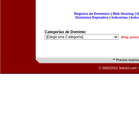
Registro de Dominios
|
Web Hosting
|
D
Dominios Expirados
|
Industrias
|
Indu
Categorías de Dominio:
[Pág. princi
** Precios expre
© 2002/2022 Solo10.com