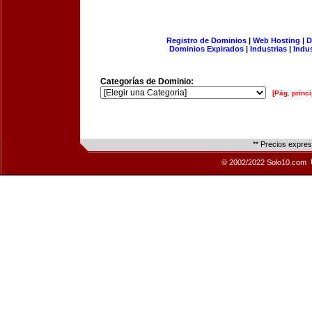
Registro de Dominios
|
Web Hosting
|
D
Dominios Expirados
|
Industrias
|
Indu
Categorías de Dominio:
[Pág. princi
** Precios expre
© 2002/2022 Solo10.com