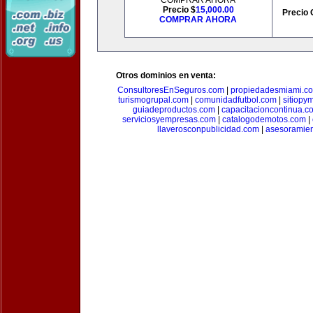
COMPRAR AHORA
Precio $
15,000.00
Precio 
COMPRAR AHORA
Otros dominios en venta:
ConsultoresEnSeguros.com
|
propiedadesmiami.c
turismogrupal.com
|
comunidadfutbol.com
|
sitiopy
guiadeproductos.com
|
capacitacioncontinua.c
serviciosyempresas.com
|
catalogodemotos.com
|
llaverosconpublicidad.com
|
asesoramie