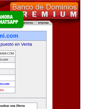
mi.com
 puesto en Venta
IAMI.COM
mi.com
mi.com
tas
ealizar una Oferta