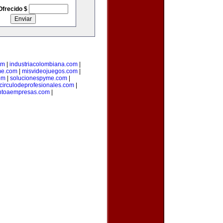
Ofrecido $
om
|
industriacolombiana.com
|
me.com
|
misvideojuegos.com
|
om
|
solucionespyme.com
|
circulodeprofesionales.com
|
ntoaempresas.com
|