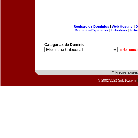
Registro de Dominios
|
Web Hosting
|
D
Dominios Expirados
|
Industrias
|
Indu
Categorías de Dominio:
[Pág. princi
** Precios expre
© 2002/2022 Solo10.com