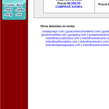
COMPRAR AHORA
Precio $
8,500.00
Precio 
COMPRAR AHORA
Otros dominios en venta:
creatujuego.com
|
guiacomercioexterior.com
|
guiae
guiainmuebles.net
|
guiajujuy.com
|
guiaproveedor
industriaecuatoriana.com
|
industriamexicana.
industriasforestales.com
|
industriasmexico.com
industriasparaguayas.com
|
industriavenezolan