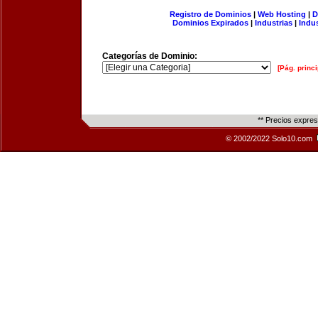
Registro de Dominios
|
Web Hosting
|
D
Dominios Expirados
|
Industrias
|
Indu
Categorías de Dominio:
[Pág. princi
** Precios expre
© 2002/2022 Solo10.com