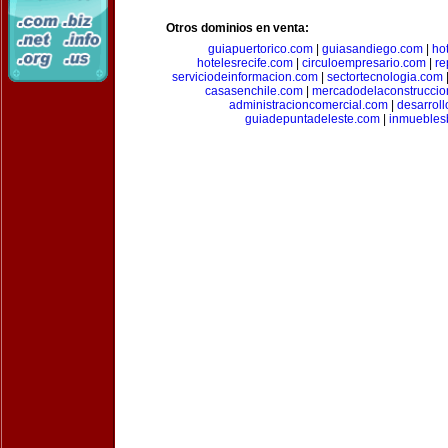
Otros dominios en venta:
guiapuertorico.com
|
guiasandiego.com
|
ho
hotelesrecife.com
|
circuloempresario.com
|
re
serviciodeinformacion.com
|
sectortecnologia.com
casasenchile.com
|
mercadodelaconstruccio
administracioncomercial.com
|
desarrol
guiadepuntadeleste.com
|
inmuebles