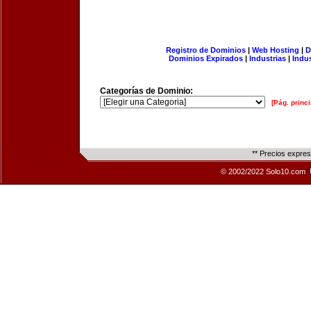
Registro de Dominios
|
Web Hosting
|
D
Dominios Expirados
|
Industrias
|
Indu
Categorías de Dominio:
[Pág. princi
** Precios expre
© 2002/2022 Solo10.com