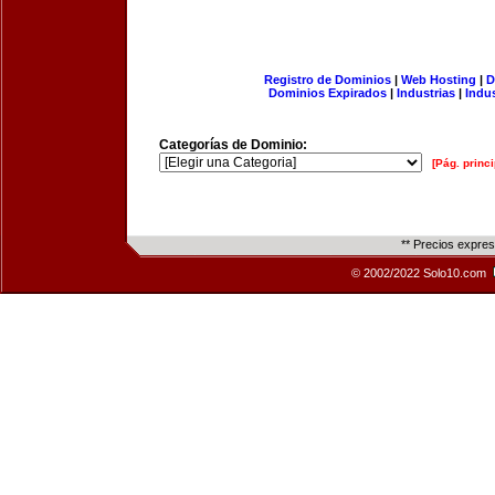
Registro de Dominios
|
Web Hosting
|
D
Dominios Expirados
|
Industrias
|
Indu
Categorías de Dominio:
[Pág. princi
** Precios expre
© 2002/2022 Solo10.com