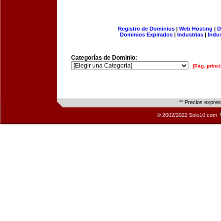
Registro de Dominios
|
Web Hosting
|
D
Dominios Expirados
|
Industrias
|
Indu
Categorías de Dominio:
[Pág. princi
** Precios expre
© 2002/2022 Solo10.com