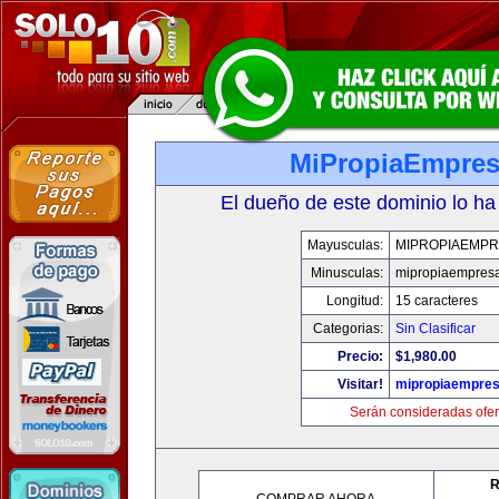
MiPropiaEmpre
El dueño de este dominio lo ha
Mayusculas:
MIPROPIAEMPR
Minusculas:
mipropiaempres
Longitud:
15 caracteres
Categorias:
Sin Clasificar
Precio:
$1,980.00
Visitar!
mipropiaempre
Serán consideradas ofer
R