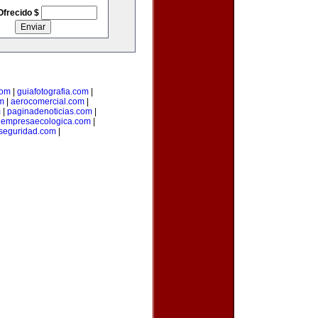
Ofrecido $
com
|
guiafotografia.com
|
m
|
aerocomercial.com
|
m
|
paginadenoticias.com
|
|
empresaecologica.com
|
seguridad.com
|