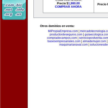
COMPRAR AHORA
Precio $
1,980.00
Precio 
COMPRAR AHORA
Otros dominios en venta:
MiPropiaEmpresa.com
|
mercadotecnologia.
productordeseguros.com
|
guiaecologica.co
compradecampos.com
|
serviciopostventa.co
basesempresariales.com
|
almademujer.com
maquinarianaval.com
|
solucionesde