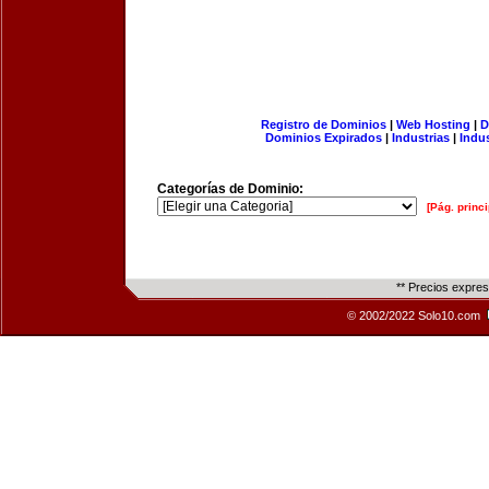
Registro de Dominios
|
Web Hosting
|
D
Dominios Expirados
|
Industrias
|
Indu
Categorías de Dominio:
[Pág. princi
** Precios expre
© 2002/2022 Solo10.com