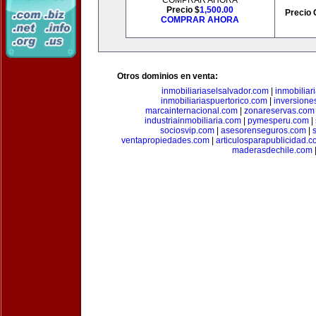
COMPRAR AHORA
Precio $
1,500.00
Precio 
COMPRAR AHORA
Otros dominios en venta:
inmobiliariaselsalvador.com
|
inmobilia
inmobiliariaspuertorico.com
|
inversione
marcainternacional.com
|
zonareservas.com
industriainmobiliaria.com
|
pymesperu.com
|
sociosvip.com
|
asesorenseguros.com
|
ventapropiedades.com
|
articulosparapublicidad.
maderasdechile.com