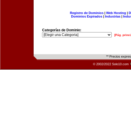
Registro de Dominios
|
Web Hosting
|
D
Dominios Expirados
|
Industrias
|
Indu
Categorías de Dominio:
[Pág. princi
** Precios expre
© 2002/2022 Solo10.com