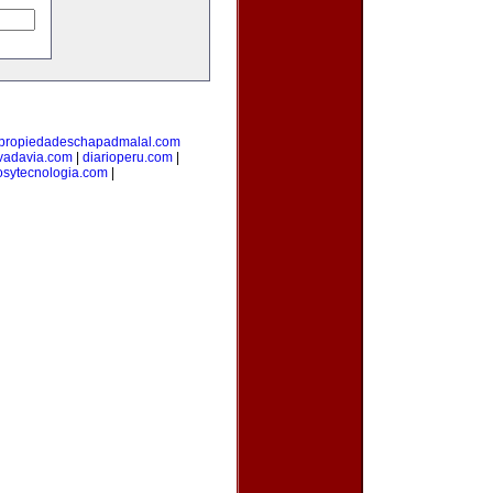
propiedadeschapadmalal.com
vadavia.com
|
diarioperu.com
|
osytecnologia.com
|