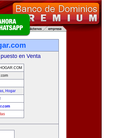
gar.com
 puesto en Venta
HOGAR.COM
r.com
as
,
Hogar
!
r.com
tas