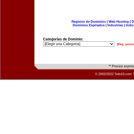
Registro de Dominios
|
Web Hosting
|
D
Dominios Expirados
|
Industrias
|
Indu
Categorías de Dominio:
[Pág. princi
** Precios expre
© 2002/2022 Solo10.com