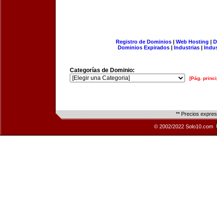
Registro de Dominios
|
Web Hosting
|
D
Dominios Expirados
|
Industrias
|
Indu
Categorías de Dominio:
[Pág. princi
** Precios expre
© 2002/2022 Solo10.com